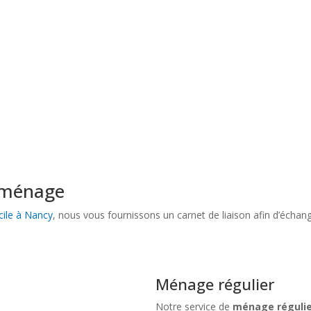
e temps en famille ?
entretien régulier de votre domicile
, dans un rayon de 20km autour
e ménage
ile à Nancy
, nous vous fournissons un carnet de liaison afin d’échan
Ménage régulier
Notre service de
ménage régulie