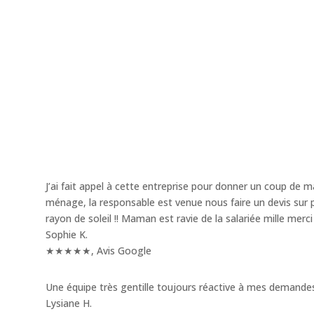
Afin d’assurer la sécurité de vos biens, nous avons mis en p
confidentiel, par l’attribution d’un code client. Seule
l’agence
nom et de votre adresse, qui n’apparaissent pas sur le trou
J’ai fait appel à cette entreprise pour donner un coup de 
ménage, la responsable est venue nous faire un devis sur
rayon de soleil !! Maman est ravie de la salariée mille merci !
Sophie K.
★★★★★
,
Avis Google
Une équipe très gentille toujours réactive à mes demand
Lysiane H.