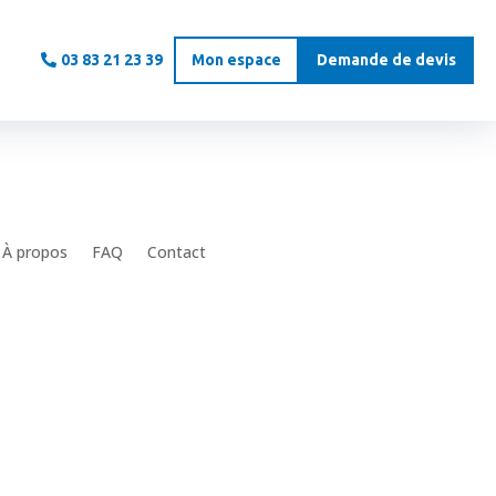
03 83 21 23 39
Mon espace
Demande de devis
À propos
FAQ
Contact