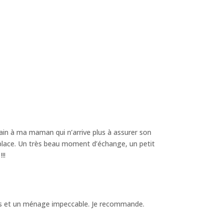
lace un système d’identification des clefs
 et votre intervenant
ont connaissance de votre
sseau.
main à ma maman qui n’arrive plus à assurer son
 place. Un très beau moment d’échange, un petit
!!
es et un ménage impeccable. Je recommande.