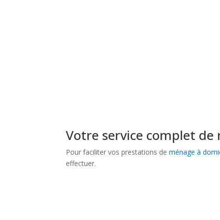
Vous avez un emploi du temps bien chargé ou envie de passer plus d
Azuréo vous libère des tâches ménagères ! Nous nous chargeons de l’
Demander un devis
Votre service complet d
Pour faciliter vos prestations de
ménage à domic
effectuer.