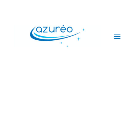
Repassage à Nancy : l’entretien
de votre linge à domicile
Repasser, plier, ranger… le repassage est l’une des tâches
ménagères les plus longues et fastidieuses. Et si vous pouviez
confier à une aide ménagère de confiance votre
repassage à
domicile et le rangement du linge
?
Laissez-nous vous libérer de cette corvée avec notre service de
repassage sur-mesure à Nancy !