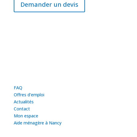
Demander un devis
Horaires
Du lundi au vendredi
09h - 12h30 / 13h30 - 17h
contact@azureo-nancy.fr
Liens utiles
FAQ
Offres d'emploi
Actualités
Contact
Mon espace
Aide ménagère à Nancy